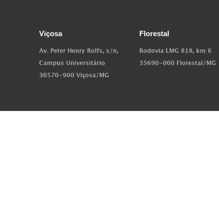
Viçosa
Florestal
Av. Peter Henry Rolfs, s/n,
Rodovia LMG 818, km 6
Campus Universitário
35690-000 Florestal/MG
36570-900 Viçosa/MG