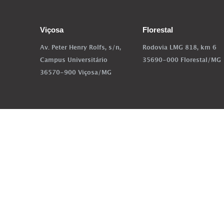
Viçosa
Florestal
Av. Peter Henry Rolfs, s/n,
Rodovia LMG 818, km 6
Campus Universitário
35690-000 Florestal/MG
36570-900 Viçosa/MG