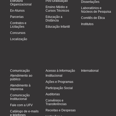
Estrutura
Pós-Graduação
Dissertações
Organizacional
Ensino Médio e
Laboratórios e
Ex-Alunos
Cursos Técnicos
Núcleos de Pesquisa
Parcerias
Educação a
Comitês de Ética
Distância
Contratos e
Institutos
Licitações
Educação Infantil
Concursos
Localização
Comunicação
Acesso à Informação
International
Atendimento ao
Institucional
público
Ações e Programas
Atendimento à
Participação Social
imprensa
Auditorias
Comunicação
Institucional
Convênios e
Transferências
Fale com a UFV
Receitas e Despesas
Catálogo de e-mails
e telefones