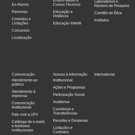
Ensino Médio e
Laboratórios e
Ex-Alunos
Cursos Técnicos
Núcleos de Pesquisa
Parcerias
Educação a
Comitês de Ética
Distância
Contratos e
Institutos
Licitações
Educação Infantil
Concursos
Localização
Comunicação
Acesso à Informação
International
Atendimento ao
Institucional
público
Ações e Programas
Atendimento à
Participação Social
imprensa
Auditorias
Comunicação
Institucional
Convênios e
Transferências
Fale com a UFV
Receitas e Despesas
Catálogo de e-mails
e telefones
Licitações e
institucionais
Contratos