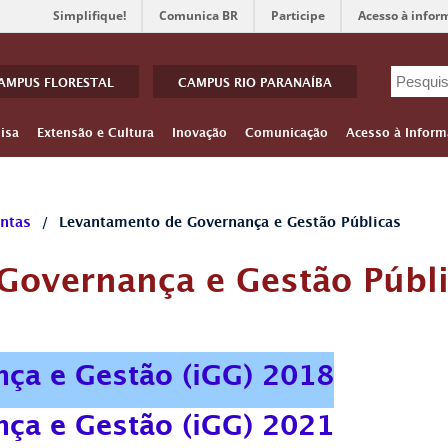
Simplifique!
Comunica BR
Participe
Acesso à infor
AMPUS FLORESTAL
CAMPUS RIO PARANAÍBA
isa
Extensão e Cultura
Inovação
Comunicação
Acesso à Inform
ontas
/
Levantamento de Governança e Gestão Públicas
Governança e Gestão Públ
nça e Gestão (iGG) 2018
nça e Gestão (iGG) 2021