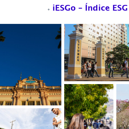
iESGo – Índice ESG