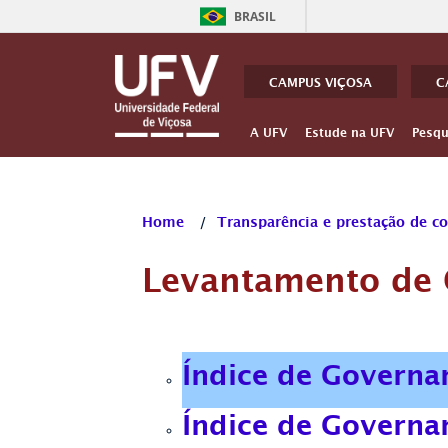
BRASIL
CAMPUS VIÇOSA
C
A UFV
Estude na UFV
Pesqu
Home
/
Transparência e prestação de c
Levantamento de 
Índice de Governa
Índice de Governa