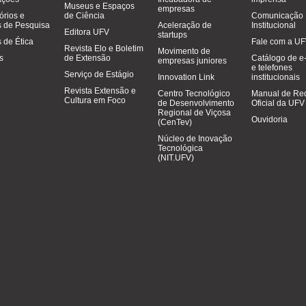
Museus e Espaços
empresas
órios e
de Ciência
Comunicação
 de Pesquisa
Aceleração de
Institucional
Editora UFV
startups
 de Ética
Fale com a U
Revista Elo e Boletim
Movimento de
os
de Extensão
Catálogo de e
empresas juniores
e telefones
Serviço de Estágio
Innovation Link
institucionais
Revista Extensão e
Centro Tecnológico
Manual de Re
Cultura em Foco
de Desenvolvimento
Oficial da UFV
Regional de Viçosa
Ouvidoria
(CenTev)
Núcleo de Inovação
Tecnológica
(NIT.UFV)