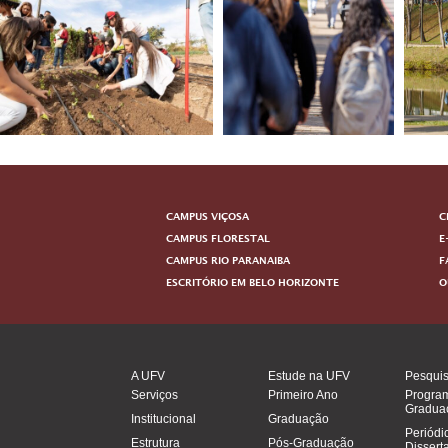
CAMPUS VIÇOSA
C
CAMPUS FLORESTAL
E
CAMPUS RIO PARANAIBA
F
ESCRITÓRIO EM BELO HORIZONTE
O
A UFV
Estude na UFV
Pesqui
Serviços
Primeiro Ano
Progra
Gradua
Institucional
Graduação
Periódi
Estrutura
Pós-Graduação
Dissert