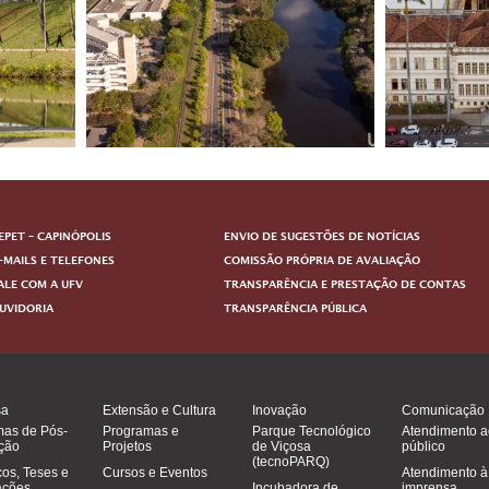
EPET – CAPINÓPOLIS
ENVIO DE SUGESTÕES DE NOTÍCIAS
-MAILS E TELEFONES
COMISSÃO PRÓPRIA DE AVALIAÇÃO
ALE COM A UFV
TRANSPARÊNCIA E PRESTAÇÃO DE CONTAS
UVIDORIA
TRANSPARÊNCIA PÚBLICA
sa
Extensão e Cultura
Inovação
Comunicação
mas de Pós-
Programas e
Parque Tecnológico
Atendimento a
ção
Projetos
de Viçosa
público
(tecnoPARQ)
cos, Teses e
Cursos e Eventos
Atendimento à
ações
Incubadora de
imprensa