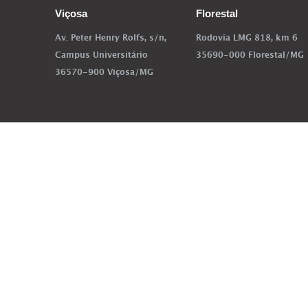
Viçosa
Florestal
Av. Peter Henry Rolfs, s/n,
Rodovia LMG 818, km 6
Campus Universitário
35690-000 Florestal/MG
36570-900 Viçosa/MG