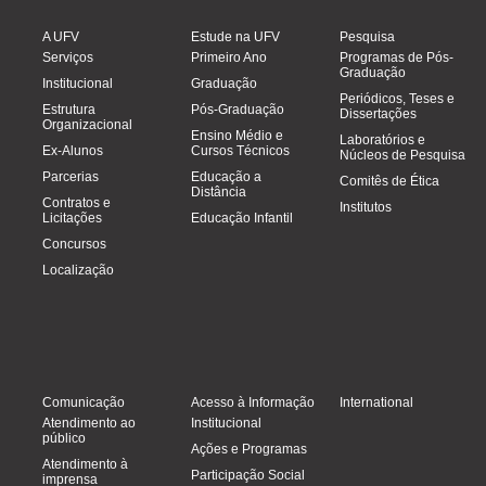
A UFV
Estude na UFV
Pesquisa
Serviços
Primeiro Ano
Programas de Pós-
Graduação
Institucional
Graduação
Periódicos, Teses e
Estrutura
Pós-Graduação
Dissertações
Organizacional
Ensino Médio e
Laboratórios e
Ex-Alunos
Cursos Técnicos
Núcleos de Pesquisa
Parcerias
Educação a
Comitês de Ética
Distância
Contratos e
Institutos
Licitações
Educação Infantil
Concursos
Localização
Comunicação
Acesso à Informação
International
Atendimento ao
Institucional
público
Ações e Programas
Atendimento à
Participação Social
imprensa