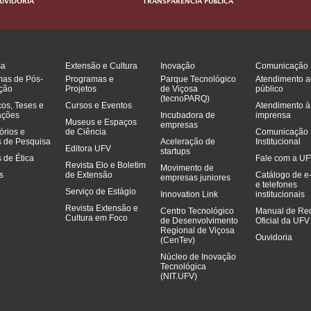
UVIDORIA
TRANSPARÊNCIA PÚBLICA
sa
Extensão e Cultura
Inovação
Comunicação
mas de Pós-
Programas e
Parque Tecnológico
Atendimento a
ção
Projetos
de Viçosa
público
(tecnoPARQ)
cos, Teses e
Cursos e Eventos
Atendimento à
ações
Incubadora de
imprensa
Museus e Espaços
empresas
órios e
de Ciência
Comunicação
 de Pesquisa
Aceleração de
Institucional
Editora UFV
startups
 de Ética
Fale com a U
Revista Elo e Boletim
Movimento de
os
de Extensão
Catálogo de e
empresas juniores
e telefones
Serviço de Estágio
Innovation Link
institucionais
Revista Extensão e
Centro Tecnológico
Manual de Re
Cultura em Foco
de Desenvolvimento
Oficial da UFV
Regional de Viçosa
Ouvidoria
(CenTev)
Núcleo de Inovação
Tecnológica
(NIT.UFV)