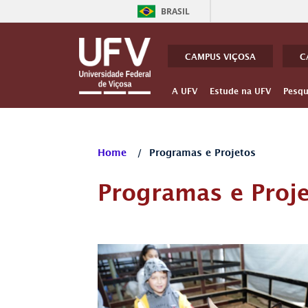
BRASIL
CAMPUS VIÇOSA
C
A UFV
Estude na UFV
Pesqu
Home
/
Programas e Projetos
Programas e Proj