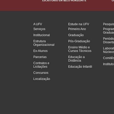
ESCRITÓRIO EM BELO HORIZONTE
O
A UFV
Estude na UFV
Pesqui
Serviços
Primeiro Ano
Progra
Gradua
Institucional
Graduação
Periódi
Estrutura
Pós-Graduação
Dissert
Organizacional
Ensino Médio e
Laborat
Ex-Alunos
Cursos Técnicos
Núcleos
Parcerias
Educação a
Comitês
Distância
Contratos e
Institut
Licitações
Educação Infantil
Concursos
Localização