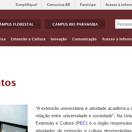
Simplifique!
Comunica BR
Participe
Acesso à infor
AMPUS FLORESTAL
CAMPUS RIO PARANAÍBA
isa
Extensão e Cultura
Inovação
Comunicação
Acesso à Inform
etos
“A extensão universitária é atividade acadêmica q
relação entre universidade e sociedade”. Na Univ
Extensão e Cultura (
PEC
) é o órgão responsáve
atividades de extensão e cultura desenvolvid