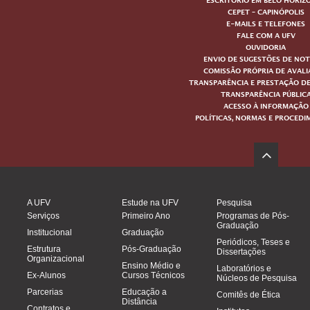
ESCRITÓRIO EM BELO HORIZ
CEPET – CAPINÓPOLIS
E-MAILS E TELEFONES
FALE COM A UFV
OUVIDORIA
ENVIO DE SUGESTÕES DE NOT
COMISSÃO PRÓPRIA DE AVAL
TRANSPARÊNCIA E PRESTAÇÃO D
TRANSPARÊNCIA PÚBLIC
ACESSO À INFORMAÇÃO
POLÍTICAS, NORMAS E PROCED
A UFV
Estude na UFV
Pesquisa
Serviços
Primeiro Ano
Programas de Pós-
Graduação
Institucional
Graduação
Periódicos, Teses e
Estrutura
Pós-Graduação
Dissertações
Organizacional
Ensino Médio e
Laboratórios e
Ex-Alunos
Cursos Técnicos
Núcleos de Pesquisa
Parcerias
Educação a
Comitês de Ética
Distância
Contratos e