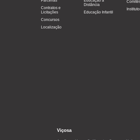
Parcerias
Educação a
Comitês
Distância
Contratos e
Institut
Licitações
Educação Infantil
Concursos
Localização
Viçosa