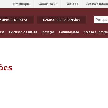
Simplifique!
Comunica BR
Participe
Acesso à infor
AMPUS FLORESTAL
CAMPUS RIO PARANAÍBA
isa
Extensão e Cultura
Inovação
Comunicação
Acesso à Inform
ões