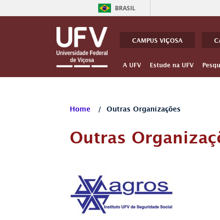
BRASIL
CAMPUS VIÇOSA
C
A UFV
Estude na UFV
Pesqu
Home
/
Outras Organizações
Outras Organizaç