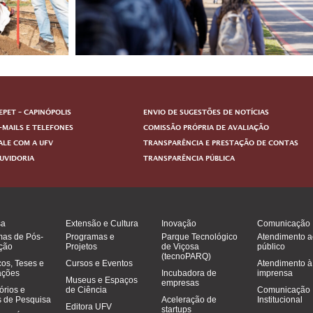
EPET – CAPINÓPOLIS
ENVIO DE SUGESTÕES DE NOTÍCIAS
-MAILS E TELEFONES
COMISSÃO PRÓPRIA DE AVALIAÇÃO
ALE COM A UFV
TRANSPARÊNCIA E PRESTAÇÃO DE CONTAS
UVIDORIA
TRANSPARÊNCIA PÚBLICA
sa
Extensão e Cultura
Inovação
Comunicação
mas de Pós-
Programas e
Parque Tecnológico
Atendimento a
ção
Projetos
de Viçosa
público
(tecnoPARQ)
cos, Teses e
Cursos e Eventos
Atendimento à
ações
Incubadora de
imprensa
Museus e Espaços
empresas
órios e
de Ciência
Comunicação
 de Pesquisa
Aceleração de
Institucional
Editora UFV
startups