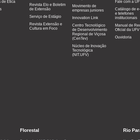
 de Ética
Fale com a U
Revista Elo e Boletim
Movimento de
os
de Extensão
Catálogo de e
empresas juniores
e telefones
Serviço de Estágio
Innovation Link
institucionais
Revista Extensão e
Centro Tecnológico
Manual de Re
Cultura em Foco
de Desenvolvimento
Oficial da UFV
Regional de Viçosa
Ouvidoria
(CenTev)
Núcleo de Inovação
Tecnológica
(NIT.UFV)
Florestal
Rio Par