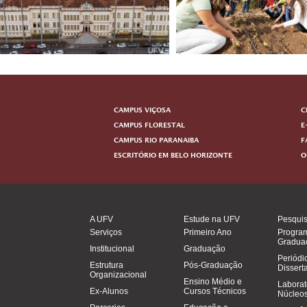
CAMPUS VIÇOSA
C
CAMPUS FLORESTAL
E
CAMPUS RIO PARANAIBA
F
ESCRITÓRIO EM BELO HORIZONTE
O
A UFV
Estude na UFV
Pesqui
Serviços
Primeiro Ano
Progra
Gradua
Institucional
Graduação
Periódi
Estrutura
Pós-Graduação
Dissert
Organizacional
Ensino Médio e
Laborat
Ex-Alunos
Cursos Técnicos
Núcleos