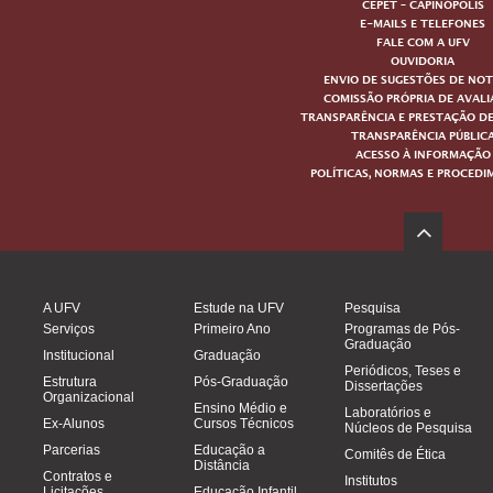
CEPET – CAPINÓPOLIS
E-MAILS E TELEFONES
FALE COM A UFV
OUVIDORIA
ENVIO DE SUGESTÕES DE NOT
COMISSÃO PRÓPRIA DE AVAL
TRANSPARÊNCIA E PRESTAÇÃO D
TRANSPARÊNCIA PÚBLIC
ACESSO À INFORMAÇÃO
POLÍTICAS, NORMAS E PROCED
A UFV
Estude na UFV
Pesquisa
Serviços
Primeiro Ano
Programas de Pós-
Graduação
Institucional
Graduação
Periódicos, Teses e
Estrutura
Pós-Graduação
Dissertações
Organizacional
Ensino Médio e
Laboratórios e
Ex-Alunos
Cursos Técnicos
Núcleos de Pesquisa
Parcerias
Educação a
Comitês de Ética
Distância
Contratos e
Institutos
Licitações
Educação Infantil