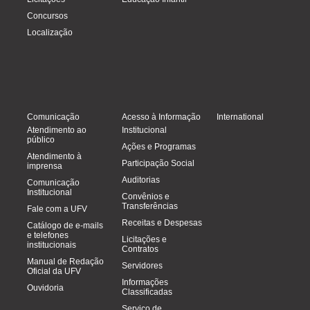
Concursos
Localização
Comunicação
Acesso à Informação
International
Atendimento ao
Institucional
público
Ações e Programas
Atendimento à
Participação Social
imprensa
Auditorias
Comunicação
Institucional
Convênios e
Transferências
Fale com a UFV
Receitas e Despesas
Catálogo de e-mails
e telefones
Licitações e
institucionais
Contratos
Manual de Redação
Servidores
Oficial da UFV
Informações
Ouvidoria
Classificadas
Serviço de